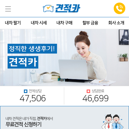
내차 팔기
내차 시세
내차 구매
할부 금융
회사 소개
전체상담
상담완료
47,506
46,699
내차 견적은 내가 직접,
견적카
에서
무료견적 신청하기