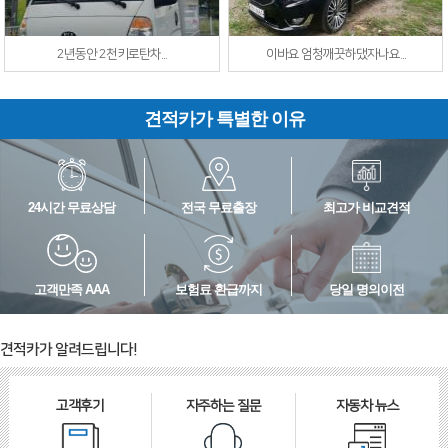
2년동안 2천키로탄차...
이바요 엄청깨끗하댔자나요...
견적카가 특별한 이유
24시간 무료상담
전국 무료출장
최고가 비교견적
고객만족 AAA
보험료 환급까지
당일 명의이전
견적카가 알려드립니다!
고객후기
자주하는 질문
자동차 뉴스