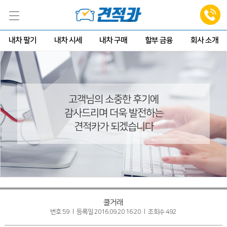
내차 팔기
내차 시세
내차 구매
할부 금융
회사 소개
고객님의 소중한 후기에
감사드리며 더욱 발전하는
견적카가 되겠습니다
쿨거래
번호 59 l 등록일 2016.09.20 16:20 l 조회수 492