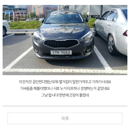
이것저것 감안한다했는데 뭐 별거없이 말한가격주고 가져가시네요
기싸움좀 해볼라했더니 서로 누가 터프하나 경쟁하는거 같았네요
그냥 합시다! 한번에 긴장이 풀렸네
목록