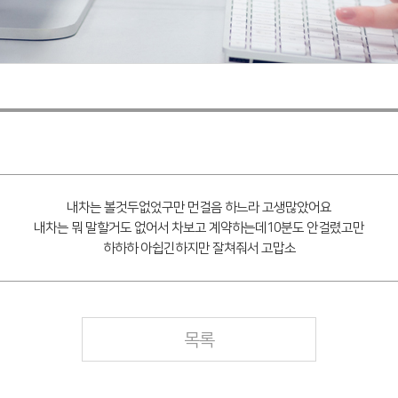
내차는 볼것두없었구만 먼걸음 하느라 고생많았어요
내차는 뭐 말할거도 없어서 차보고 계약하는데10분도 안걸렸고만
하하하 아쉽긴하지만 잘쳐줘서 고맙소
목록