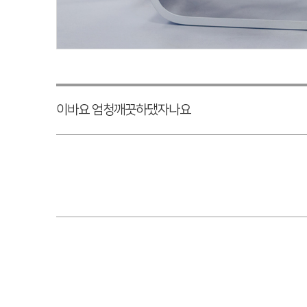
이바요 엄청깨끗하댔자나요