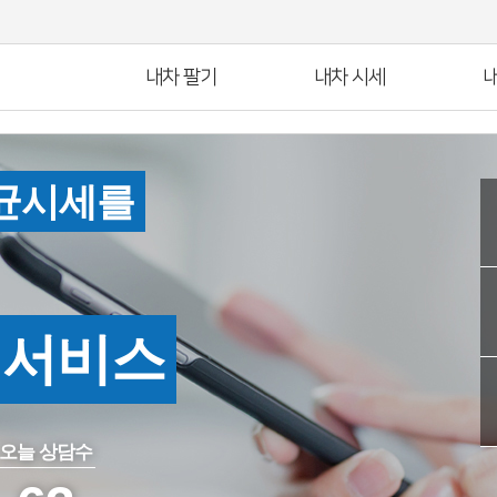
내차 팔기
내차 시세
내
균시세를
인서비스
오늘 상담수