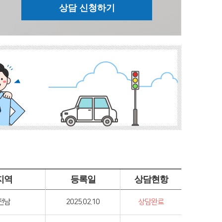
지역
등록일
상담현항
전남
2025.02.10
상담완료