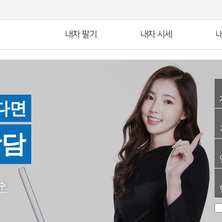
내차 팔기
내차 시세
내
다면
상담
수