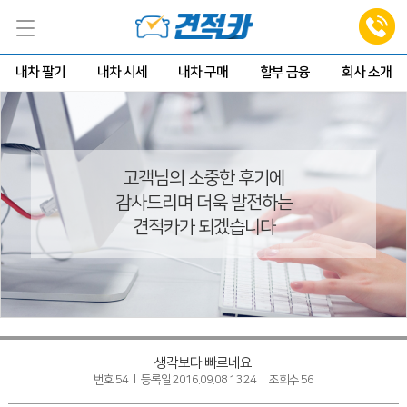
내차 팔기
내차 시세
내차 구매
할부 금융
회사 소개
고객님의 소중한 후기에
감사드리며 더욱 발전하는
견적카가 되겠습니다
생각보다 빠르네요
번호 54 l 등록일 2016.09.08 13:24 l 조회수 56