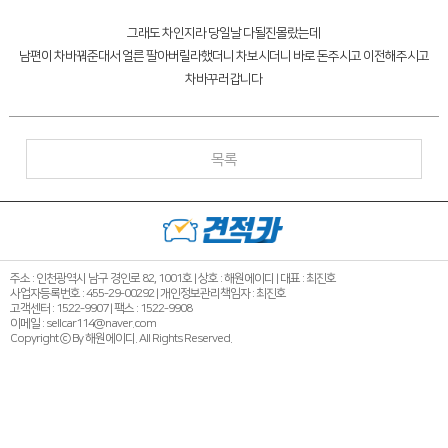
그래도 차인지라 당일날 다될진몰랐는데
남편이 차바꿔준대서 얼른 팔아버릴라했더니 차보시더니 바로 돈주시고 이전해주시고
차바꾸러갑니다
목록
주소 : 인천광역시 남구 경인로 82, 1001호 | 상호 : 해원에이디 | 대표 : 최진호
사업자등록번호 : 455-29-00292 | 개인정보관리책임자 : 최진호
고객센터 : 1522-9907 | 팩스 : 1522-9908
이메일 : sellcar114@naver.com
Copyright ⓒ By 해원에이디. All Rights Reserved.