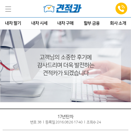
내차 팔기
내차 시세
내차 구매
할부 금융
회사 소개
고객님의 소중한 후기에
감사드리며 더욱 발전하는
견적카가 되겠습니다
17년탄차
번호 38 l 등록일 2016.08.26 17:40 l 조회수 24