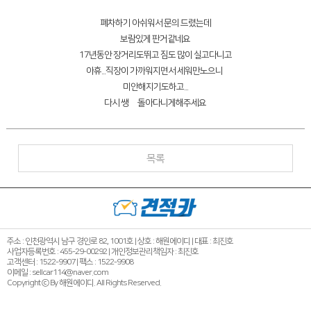
폐차하기 아쉬워서 문의 드렸는데
보람있게 판거같네요
17년동안 장거리도뛰고 짐도 많이 실고다니고
아휴...직장이 가까워지면서 세워만노으니
미안해지기도하고...
다시 쌩썡 돌아다니게해주세요
목록
주소 : 인천광역시 남구 경인로 82, 1001호 | 상호 : 해원에이디 | 대표 : 최진호
사업자등록번호 : 455-29-00292 | 개인정보관리책임자 : 최진호
고객센터 : 1522-9907 | 팩스 : 1522-9908
이메일 : sellcar114@naver.com
Copyright ⓒ By 해원에이디. All Rights Reserved.